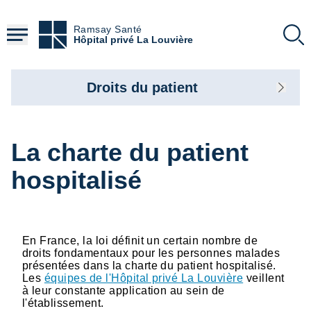
Aller
au
Ramsay Santé
contenu
Hôpital privé La Louvière
principal
Droits du patient
La charte du patient
hospitalisé
En France, la loi définit un certain nombre de
droits fondamentaux pour les personnes malades
présentées dans la charte du patient hospitalisé.
Les
équipes de l'Hôpital privé La Louvière
veillent
à leur constante application au sein de
l'établissement.