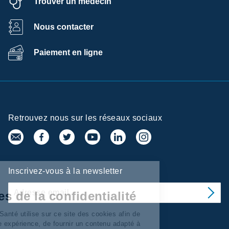
Trouver un médecin
Nous contacter
Paiement en ligne
Retrouvez nous sur les réseaux sociaux
ntre de
Inscrivez-vous à la newsletter
éférences de la
nfidentialité
ay Services/Santé utilise sur ce site des cookies afin de
onnaliser votre expérience, de fournir un contenu adapté à