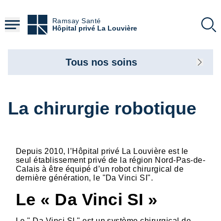
Aller
au
Ramsay Santé
contenu
Hôpital privé La Louvière
principal
Tous nos soins
La chirurgie robotique
Depuis 2010, l’Hôpital privé La Louvière est le
seul établissement privé de la région Nord-Pas-de-
Calais à être équipé d’un robot chirurgical de
dernière génération, le "Da Vinci SI".
Le « Da Vinci SI »
Le " Da Vinci SI " est un système chirurgical de